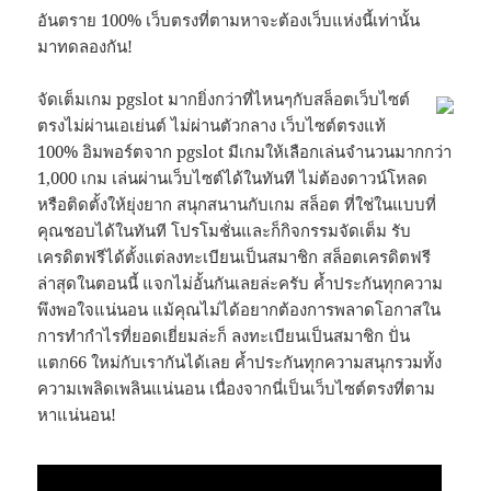
อันตราย 100% เว็บตรงที่ตามหาจะต้องเว็บแห่งนี้เท่านั้น
มาทดลองกัน!
จัดเต็มเกม pgslot มากยิ่งกว่าที่ไหนๆกับสล็อตเว็บไซต์
ตรงไม่ผ่านเอเย่นต์ ไม่ผ่านตัวกลาง เว็บไซต์ตรงแท้
100% อิมพอร์ตจาก pgslot มีเกมให้เลือกเล่นจำนวนมากกว่า
1,000 เกม เล่นผ่านเว็บไซต์ได้ในทันที ไม่ต้องดาวน์โหลด
หรือติดตั้งให้ยุ่งยาก สนุกสนานกับเกม สล็อต ที่ใช่ในแบบที่
คุณชอบได้ในทันที โปรโมชั่นและก็กิจกรรมจัดเต็ม รับ
เครดิตฟรีได้ตั้งแต่ลงทะเบียนเป็นสมาชิก สล็อตเครดิตฟรี
ล่าสุดในตอนนี้ แจกไม่อั้นกันเลยล่ะครับ ค้ำประกันทุกความ
พึงพอใจแน่นอน แม้คุณไม่ได้อยากต้องการพลาดโอกาสใน
การทำกำไรที่ยอดเยี่ยมล่ะก็ ลงทะเบียนเป็นสมาชิก ปั่น
แตก66 ใหม่กับเรากันได้เลย ค้ำประกันทุกความสนุกรวมทั้ง
ความเพลิดเพลินแน่นอน เนื่องจากนี่เป็นเว็บไซต์ตรงที่ตาม
หาแน่นอน!