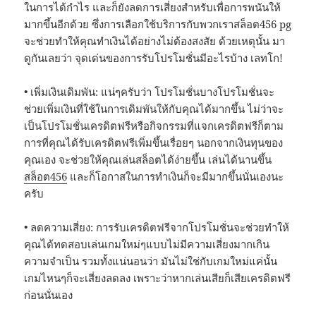
ในการได้กำไร และก็ยังลดการเสี่ยงสำหรับเพื่อการพนันให้
มากขึ้นอีกด้วย ซึ่งการเลือกใช้บริการกับพวกเราสล็อต456 pg
จะช่วยทำให้คุณทำเงินได้อย่างไม่ต้องสงสัย ด้วยเหตุนั้น มา
ดูกันเลยว่า จุดเด่นของการรับโปรโมชั่นมีอะไรบ้าง เลทโก!
• เพิ่มเงินเดิมพัน: แน่ๆครับว่า โปรโมชั่นบางโปรโมชั่นจะ
ช่วยเพิ่มเงินที่ใช้ในการเดิมพันให้กับคุณได้มากขึ้น ไม่ว่าจะ
เป็นโปรโมชั่นเครดิตฟรีหรือกิจกรรมที่แจกเครดิตฟรีก็ตาม
การที่คุณได้รับเครดิตฟรีเพิ่มขึ้นเรื่อยๆ นอกจากเงินทุนของ
คุณเอง จะช่วยให้คุณเล่นสล็อตได้ง่ายขึ้น เล่นได้นานขึ้น
สล็อต456
และก็โอกาสในการทำเงินก็จะมีมากขึ้นนั่นเองนะ
ครับ
• ลดความเสี่ยง: การรับเครดิตฟรีจากโปรโมชั่นจะช่วยทำให้
คุณได้ทดสอบเล่นเกมใหม่ๆแบบไม่มีความเสี่ยงมากเกิน
ความจำเป็น รวมทั้งแน่นอนว่า มันไม่ใช่กับเกมใหม่แค่นั้น
เกมไหนๆก็จะเสี่ยงลดลง เพราะว่าหากเล่นเสียก็เสียเครดิตฟรี
ก่อนนั่นเอง