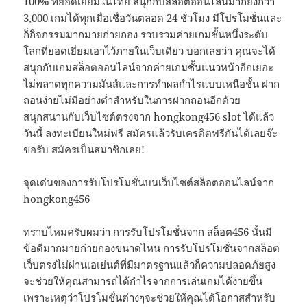
100% ที่ยอดเยี่ยมในไทย สนุกกับสล็อตออนไลน์มากยิ่งกว่า
3,000 เกมได้ทุกเมื่อเชื่อวันตลอด 24 ชั่วโมง มีโปรโมชั่นและ
ก็กิจกรรมมากมายก่ายกอง รวบรวมค่ายเกมชั้นหนึ่งระดับ
โลกที่ยอดเยี่ยมเอาไว้ภายในเว็บเดียว บอกเลยว่า คุณจะได้
สนุกกับเกมสล็อตออนไลน์จากค่ายเกมชั้นแนวหน้าอีกเยอะ
ไม่พลาดทุกความมันส์และการทำผลกำไรแบบเหนือชั้น ฝาก
ถอนง่ายไม่มีอย่างต่ำสำหรับในการฝากถอนอีกด้วย
สนุกสนานกับเว็บไซต์ตรงจาก hongkong456 slot ได้แล้ว
วันนี้ ลงทะเบียนใหม่ฟรี สมัครแล้วรับเครดิตฟรีกันได้เลยจ๊ะ
ขอรับ สมัครเป็นสมาชิกเลย!
จุดเด่นของการรับโปรโมชั่นบนเว็บไซต์สล็อตออนไลน์จาก
hongkong456
ทราบไหมครับผมว่า การรับโปรโมชั่นจาก สล็อต456 นั้นมี
ข้อดีมากมายก่ายกองขนาดไหน การรับโปรโมชั่นจากสล็อต
เว็บตรงไม่ผ่านเอเย่นต์ที่มีมาตรฐานแล้วก็ความปลอดภัยสูง
จะช่วยให้คุณสามารถได้กำไรจากการเล่นเกมได้ง่ายขึ้น
เพราะเหตุว่าโปรโมชั่นต่างๆจะช่วยให้คุณได้โอกาสสำหรับ