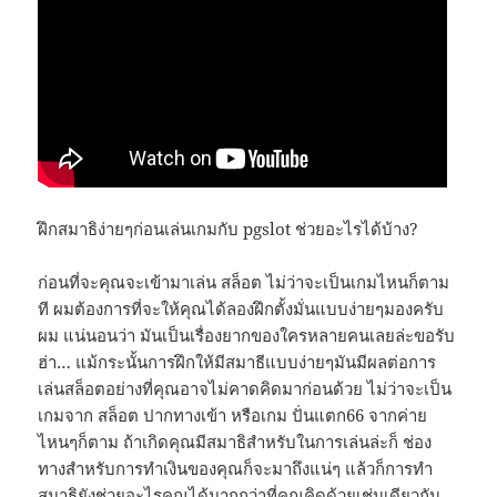
ฝึกสมาธิง่ายๆก่อนเล่นเกมกับ pgslot ช่วยอะไรได้บ้าง?
ก่อนที่จะคุณจะเข้ามาเล่น สล็อต ไม่ว่าจะเป็นเกมไหนก็ตาม
ที ผมต้องการที่จะให้คุณได้ลองฝึกตั้งมั่นแบบง่ายๆมองครับ
ผม แน่นอนว่า มันเป็นเรื่องยากของใครหลายคนเลยล่ะขอรับ
ฮ่า… แม้กระนั้นการฝึกให้มีสมาธีแบบง่ายๆมันมีผลต่อการ
เล่นสล็อตอย่างที่คุณอาจไม่คาดคิดมาก่อนด้วย ไม่ว่าจะเป็น
เกมจาก สล็อต ปากทางเข้า หรือเกม ปั่นแตก66 จากค่าย
ไหนๆก็ตาม ถ้าเกิดคุณมีสมาธิสำหรับในการเล่นล่ะก็ ช่อง
ทางสำหรับการทำเงินของคุณก็จะมาถึงแน่ๆ แล้วก็การทำ
สมาธิยังช่วยอะไรคุณได้มากกว่าที่คุณคิดด้วยเช่นเดียวกัน