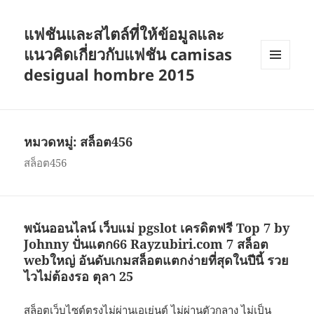
แฟชันและสไตล์ที่ให้ข้อมูลและ
แนวคิดเกี่ยวกับแฟชัน camisas
desigual hombre 2015
เมนู
และวิด
เจ็ต
หมวดหมู่:
สล็อต456
สล็อต456
พนันออนไลน์ เว็บแม่ pgslot เครดิตฟรี Top 7 by
Johnny ปั่นแตก66 Rayzubiri.com 7 สล็อต
webใหญ่ อันดับเกมสล็อตแตกง่ายที่สุดในปีนี้ รวย
ไวไม่ต้องรอ ตุลา 25
สล็อตเว็บไซต์ตรงไม่ผ่านเอเย่นต์ ไม่ผ่านตัวกลาง ไม่เป็น