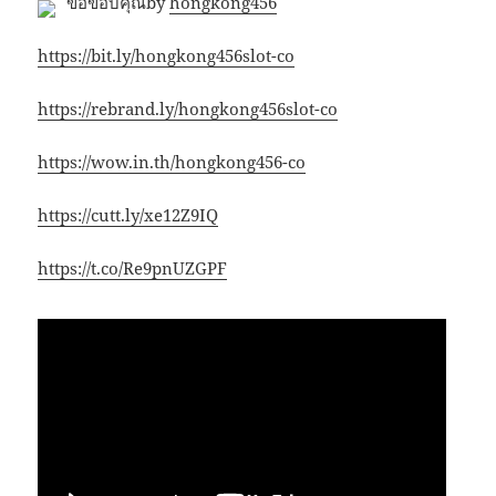
ขอขอบคุณby
hongkong456
https://bit.ly/hongkong456slot-co
https://rebrand.ly/hongkong456slot-co
https://wow.in.th/hongkong456-co
https://cutt.ly/xe12Z9IQ
https://t.co/Re9pnUZGPF