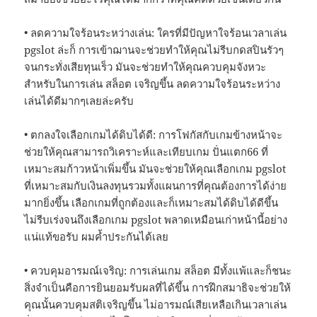
• ลดความใจร้อนระหว่างเล่น: ใครที่มีปัญหาใจร้อนเวลาเล่น
pgslot ล่ะก็ การเข้าฌานจะช่วยทำให้คุณไม่รีบกดสปินรัวๆ
จนกระทั่งเสียทุนเร็ว มันจะช่วยทำให้คุณควบคุมจังหวะ
สำหรับในการเล่น สล็อต เจริญขึ้น ลดความใจร้อนระหว่าง
เล่นได้ดีมากๆเลยล่ะครับ
• ตกลงใจเลือกเกมได้ดิบได้ดี: การโฟกัสกับเกมข้างหน้าจะ
ช่วยให้คุณสามารถวิเคราะห์และเทียบเกม ปั่นแตก66 ที่
เหมาะสมก้าวหน้าเพิ่มขึ้น มันจะช่วยให้คุณเลือกเกม pgslot
ที่เหมาะสมกับเงินลงทุนรวมทั้งแผนการที่คุณต้องการได้ง่าย
มากยิ่งขึ้น เลือกเกมที่ถูกต้องและก็เหมาะสมได้ดิบได้ดีขึ้น
ไม่รีบเร่งจนถึงเลือกเกม pgslot พลาดเหมือนเก่าหน้านี้อย่าง
แน่แท้ขอรับ ผมค้ำประกันได้เลย
• ควบคุมอารมณ์เจริญ: การเล่นเกม สล็อต มีทั้งแพ้และก็ชนะ
สิ่งจำเป็นคือการยินยอมรับผลที่ได้ขึ้น การฝึกสมาธิจะช่วยให้
คุณนั้นควบคุมสติเจริญขึ้น ไม่อารมณ์เสียเหลือเกินเวลาเล่น