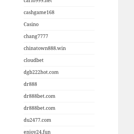
carlo999.net
cashgame168
Casino
chang7777
chinatown888.win
cloudbet
dgb222hot.com
dr888
dr888bet.com
dr888bet.com
du2477.com
enjoy24.fun