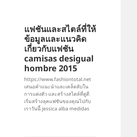
แฟชันและสไตล์ที่ให้
ข้อมูลและแนวคิด
เกี่ยวกับแฟชัน
camisas desigual
hombre 2015
https://www.fashiontotal.net
เสนอคำแนะนำและเคล็ดลับใน
การแต่งตัว และสร้างสไตล์ที่ดูดี
เริ่มสร้างลุคแฟชันของคุณไปกับ
เราวันนี้ jessica alba medidas