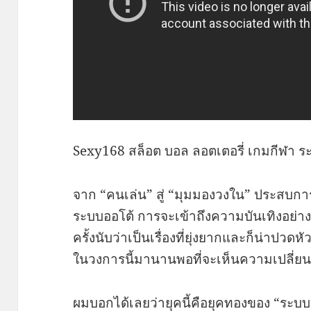
Sexy168 สล็อต บอล ลอตเตอรี่ เกมกีฬา ร
จาก “คนเล่น” สู่ “มุมมองวงใน” ประสบ
ระบบออโต้ การจะเข้าถึงความบันเทิงอย่า
ครั้งนับว่าเป็นเรื่องที่ยุ่งยากและก็น่าปวดห
ในวงการนี้มานานพอที่จะเห็นความเปลี่ย
ผมบอกได้เลยว่ายุคนี้คือยุคทองของ “ระบบ