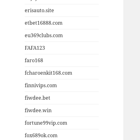
erisauto.site
etbet16888.com
eu369clubs.com
FAFA123
faro168
fcharoenkit168.com
finnivips.com
fiwdee.bet
fiwdee.win
fortune99vip.com
fox689ok.com