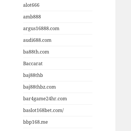
alot666
amb888
argus16888.com
audi688.com
ba88th.com
Baccarat
baj88thb
baj88thbz.com
bar4game24hr.com
baslot168bet.com/
bbp168.me