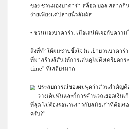
ของ ชวนมองบาคาร่า สล็อต บอล สลากกินแบ
ง่ายเพียงแค่ปลายนิ้วสัมผัส
• ชวนมองบาคาร่า: เมื่อเสน่ห์เจอกับควา
สิ่งที่ทำให้ผมซาบซึ้งใจใน เย้ายวนบาคาร่า
ที่มาสร้างสีสันให้การเล่นดูไม่ตึงเครียดกร
time” ที่เสถียรมาก
ประสบการณ์ของผมพูดว่าส่วนสำคัญคื
วางเดิมพันและก็การคำนวณยอดเงินเกิดข
ที่สุด ไม่ต้องรอนานราวกับสมัยเก่าที่ต้อง
ครับ?”