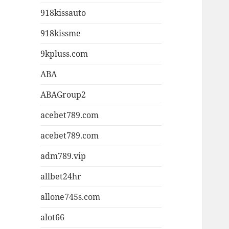
918kissauto
918kissme
9kpluss.com
ABA
ABAGroup2
acebet789.com
acebet789.com
adm789.vip
allbet24hr
allone745s.com
alot66