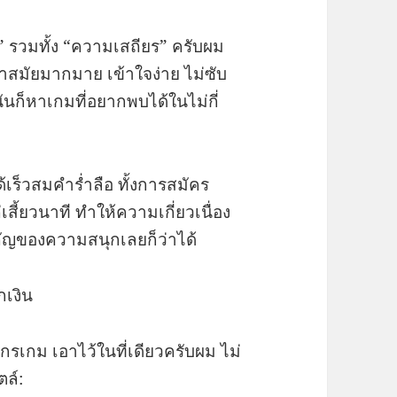
” รวมทั้ง “ความเสถียร” ครับผม
ำสมัยมากมาย เข้าใจง่าย ไม่ซับ
ันก็หาเกมที่อยากพบได้ในไม่กี่
เร็วสมคำร่ำลือ ทั้งการสมัคร
ี้ยวนาที ทำให้ความเกี่ยวเนื่อง
คัญของความสนุกเลยก็ว่าได้
กเงิน
ักรเกม เอาไว้ในที่เดียวครับผม ไม่
ล์: