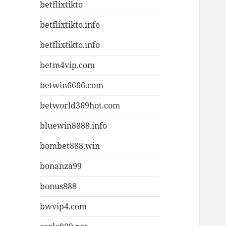
betflixtikto
betflixtikto.info
betflixtikto.info
betm4vip.com
betwin6666.com
betworld369hot.com
bluewin8888.info
bombet888.win
bonanza99
bonus888
bwvip4.com