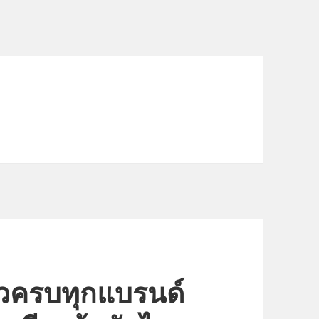
ยวครบทุกแบรนด์