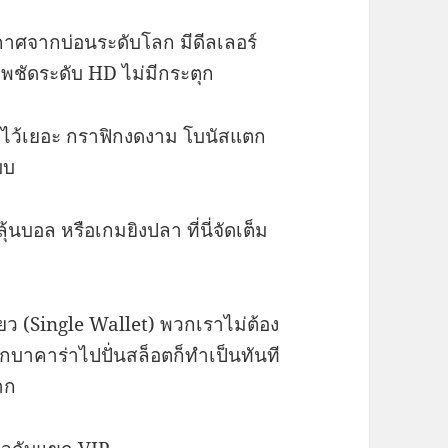
กาศจากบ่อนระดับโลก มีดีลเลอร์
พชัดระดับ HD ไม่มีกระตุก
ญ่ไว้เยอะ กราฟิกงดงาม โบนัสแตก
บบ
้นบอล หรือเกมยิงปลา ที่นี่จัดเต็ม
ียว (Single Wallet) พวกเราไม่ต้อง
กบาคาร่าไปปั่นสล็อตก็ทำเป็นทันที
าก