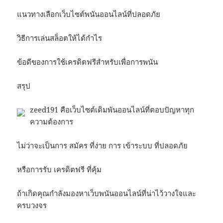
แนวทางเลือกเว็บไซต์พนันออนไลน์ที่ปลอดภัย
วิธีการเล่นสล็อตให้ได้กำไร
ข้อดีของการใช้เครดิตฟรีสำหรับเพื่อการพนัน
สรุป
zeed191 คือเว็บไซต์เดิมพันออนไลน์ที่ตอบปัญหาทุก
ความต้องการ
ไม่ว่าจะเป็นการ สมัคร ที่ง่าย การ เข้าระบบ ที่ปลอดภัย
หรือการรับ เครดิตฟรี ที่คุ้ม
ถ้าเกิดคุณกำลังมองหาเว็บพนันออนไลน์ที่น่าไว้วางใจและ
ครบวงจร