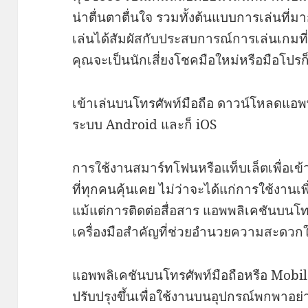
น่าตื่นตาตื่นใจ รวมทั้งต้นแบบการเล่นที่ม
เล่นได้สัมผัสกับประสบการณ์การเล่นเกมที
คุณจะเป็นนักเสี่ยงโชคมือใหม่หรือมือโปร
เข้าเล่นบนโทรศัพท์มือถือ ดาวน์โหลดแอพพล
ระบบ Android และก็ iOS
การใช้งานสมาร์ทโฟนหรือแท็บเล็ตเพื่อเข้าถ
ที่ทุกคนคุ้นเคย ไม่ว่าจะได้แก่การใช้งาน
แม้แต่การติดต่อสื่อสาร แอพพลิเคชันบนโทรศั
เครื่องมือสำคัญที่ช่วยอำนวยความสะดวกให้
แอพพลิเคชันบนโทรศัพท์มือถือหรือ Mobil
ปรับปรุงขึ้นเพื่อใช้งานบนอุปกรณ์พกพาอย