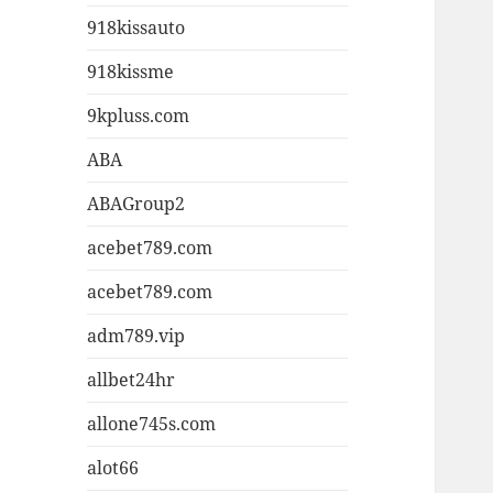
918kissauto
918kissme
9kpluss.com
ABA
ABAGroup2
acebet789.com
acebet789.com
adm789.vip
allbet24hr
allone745s.com
alot66