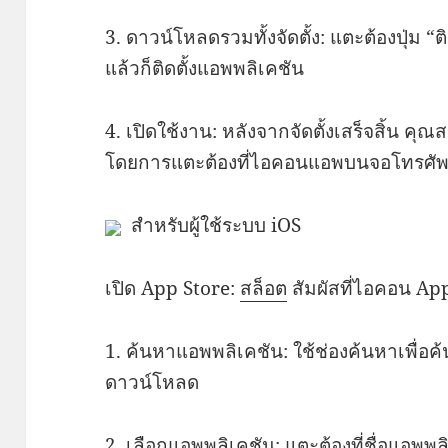
3. ดาวน์โหลดรวมทั้งจัดตั้ง: แตะต้องปุ่ม “ต
แล้วก็ติดตั้งแอพพลิเคชัน
4. เปิดใช้งาน: หลังจากจัดตั้งเสร็จสิ้น ค
โดยการแตะต้องที่ไอคอนแอพบนจอโทรศัพ
สำหรับผู้ใช้ระบบ iOS
เปิด App Store:
สล็อต
สัมผัสที่ไอคอน Ap
1. ค้นหาแอพพลิเคชัน: ใช้ช่องค้นหาเพื่อ
ดาวน์โหลด
2. เลือกแอพพลิเคชัน: แตะต้องที่ชื่อแอพพลิ