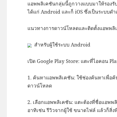
แอพพลิเคชันกลุ่มนี้ถูกวางแบบมาให้รองร
ได้แก่ Android และก็ iOS ซึ่งเป็นระบบดำเ
แนวทางการดาวน์โหลดและติดตั้งแอพพลิ
สำหรับผู้ใช้ระบบ Android
เปิด Google Play Store: แตะที่ไอคอน P
1. ค้นหาแอพพลิเคชัน: ใช้ช่องค้นหาเพื่อ
ดาวน์โหลด
2. เลือกแอพพลิเคชัน: แตะต้องที่ชื่อแอพพลิ
อาทิเช่น รีวิวจากผู้ใช้ ขนาดไฟล์ แล้วก็สิ่