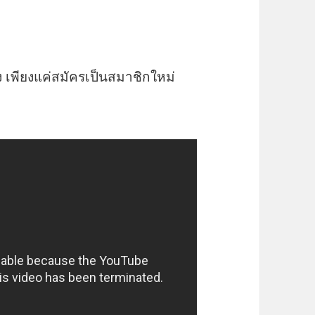
ง เพียงแค่สมัครเป็นสมาชิกใหม่