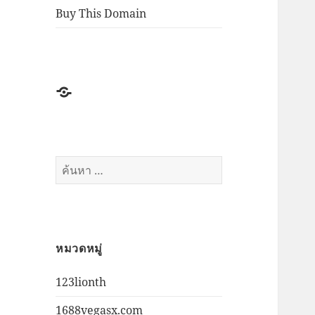
Buy This Domain
Buy
This
Domain
ค้นหา
สำหรับ:
หมวดหมู่
123lionth
1688vegasx.com