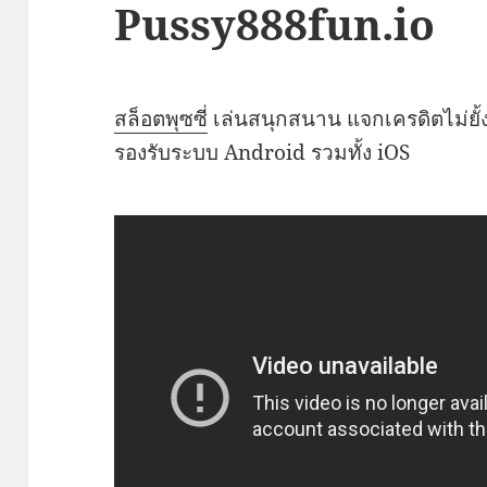
Pussy888fun.io
สล็อตพุซซี่
เล่นสนุกสนาน แจกเครดิตไม่ยั้
รองรับระบบ Android รวมทั้ง iOS