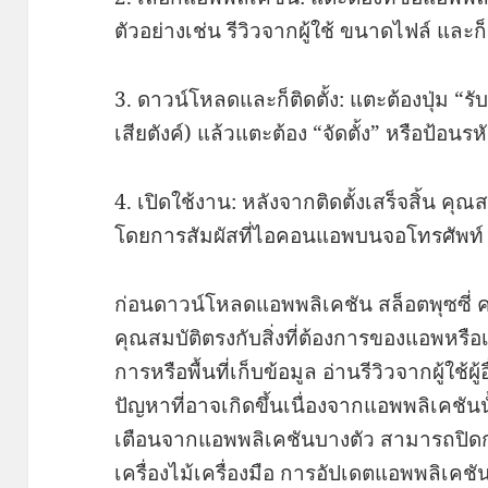
ตัวอย่างเช่น รีวิวจากผู้ใช้ ขนาดไฟล์ แ
3. ดาวน์โหลดและก็ติดตั้ง: แตะต้องปุ่ม “รั
เสียตังค์) แล้วแตะต้อง “จัดตั้ง” หรือป้อน
4. เปิดใช้งาน: หลังจากติดตั้งเสร็จสิ้น ค
โดยการสัมผัสที่ไอคอนแอพบนจอโทรศัพท์
ก่อนดาวน์โหลดแอพพลิเคชัน สล็อตพุซซี่ ค
คุณสมบัติตรงกับสิ่งที่ต้องการของแอพหรือเ
การหรือพื้นที่เก็บข้อมูล อ่านรีวิวจากผู้ใช้ผ
ปัญหาที่อาจเกิดขึ้นเนื่องจากแอพพลิเคชั
เตือนจากแอพพลิเคชันบางตัว สามารถปิดกา
เครื่องไม้เครื่องมือ การอัปเดตแอพพลิเคชัน