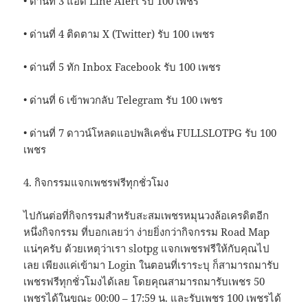
• ด่านที่ 3 แอด Line Alert รับ 100 เพชร
• ด่านที่ 4 ติดตาม X (Twitter) รับ 100 เพชร
• ด่านที่ 5 ทัก Inbox Facebook รับ 100 เพชร
• ด่านที่ 6 เข้าพวกลับ Telegram รับ 100 เพชร
• ด่านที่ 7 ดาวน์โหลดแอปพลิเคชั่น FULLSLOTPG รับ 100
เพชร
4. กิจกรรมแจกเพชรฟรีทุกชั่วโมง
ไปกันต่อที่กิจกรรมสำหรับสะสมเพชรหมุนวงล้อเครดิตอีก
หนึ่งกิจกรรม ที่บอกเลยว่า ง่ายยิ่งกว่ากิจกรรม Road Map
แน่ๆครับ ด้วยเหตุว่าเรา slotpg แจกเพชรฟรีให้กับคุณไป
เลย เพียงแค่เข้ามา Login ในตอนที่เราระบุ ก็สามารถมารับ
เพชรฟรีทุกชั่วโมงได้เลย โดยคุณสามารถมารับเพชร 50
เพชรได้ในขณะ 00:00 – 17:59 น. และรับเพชร 100 เพชรได้