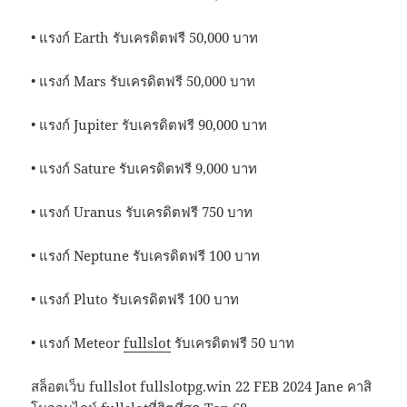
• แรงก์ Earth รับเครดิตฟรี 50,000 บาท
• แรงก์ Mars รับเครดิตฟรี 50,000 บาท
• แรงก์ Jupiter รับเครดิตฟรี 90,000 บาท
• แรงก์ Sature รับเครดิตฟรี 9,000 บาท
• แรงก์ Uranus รับเครดิตฟรี 750 บาท
• แรงก์ Neptune รับเครดิตฟรี 100 บาท
• แรงก์ Pluto รับเครดิตฟรี 100 บาท
• แรงก์ Meteor
fullslot
รับเครดิตฟรี 50 บาท
สล็อตเว็บ fullslot fullslotpg.win 22 FEB 2024 Jane คาสิ