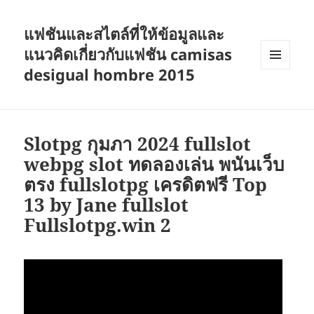
แฟชันและสไตล์ที่ให้ข้อมูลและ
แนวคิดเกี่ยวกับแฟชัน camisas
desigual hombre 2015
เมนู
และวิด
เจ็ต
Slotpg กุมภา 2024 fullslot
webpg slot ทดลองเล่น พนันเว็บ
ตรง fullslotpg เครดิตฟรี Top
13 by Jane fullslot
Fullslotpg.win 2