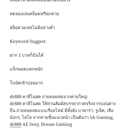
ทดลองเล่นสล็อตฟรีทุกค่าย
สล็อตวอเลทไม่มีอย่างต่ำ
Keyword Suggest:
ฝาก 1 บาทก็ปั่นได้
แจ็กพอตแตกหนัก
โบนัสเข้าบ่อยมาก
dr888 คาสิโนสด ถ่ายทอดสดจากค่ายใหญ่
dr888 คาสิโนสด ให้ท่านสัมผัสบรรยากาศจริงจากบ่อนต่าง
ถิ่น ถ่ายทอดสดแบบเรียลไทม์ มีทั้งยัง บาคาร่า, รูเล็ต, เสือ
มังกร, ไฮโล จากค่ายชั้นแนวหน้า เป็นต้นว่า SA Gaming,
dr888
AE Sexy, Dream Gaming