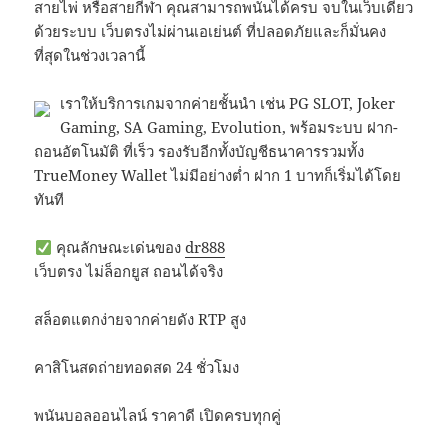
สายไพ่ หรือสายกีฬา คุณสามารถพนันได้ครบ จบในเว็บเดียว
ด้วยระบบ เว็บตรงไม่ผ่านเอเย่นต์ ที่ปลอดภัยและก็มั่นคง
ที่สุดในช่วงเวลานี้
เราให้บริการเกมจากค่ายชั้นนำ เช่น PG SLOT, Joker
Gaming, SA Gaming, Evolution, พร้อมระบบ ฝาก-
ถอนอัตโนมัติ ที่เร็ว รองรับอีกทั้งบัญชีธนาคารรวมทั้ง
TrueMoney Wallet ไม่มีอย่างต่ำ ฝาก 1 บาทก็เริ่มได้โดย
ทันที
คุณลักษณะเด่นของ
dr888
เว็บตรง ไม่ล็อกยูส ถอนได้จริง
สล็อตแตกง่ายจากค่ายดัง RTP สูง
คาสิโนสดถ่ายทอดสด 24 ชั่วโมง
พนันบอลออนไลน์ ราคาดี เปิดครบทุกคู่