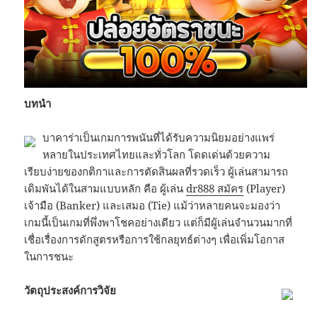
บทนำ
บาคาร่าเป็นเกมการพนันที่ได้รับความนิยมอย่างแพร่
หลายในประเทศไทยและทั่วโลก โดดเด่นด้วยความ
เรียบง่ายของกติกาและการตัดสินผลที่รวดเร็ว ผู้เล่นสามารถ
เดิมพันได้ในสามแบบหลัก คือ ผู้เล่น
dr888 สมัคร
(Player)
เจ้ามือ (Banker) และเสมอ (Tie) แม้ว่าหลายคนจะมองว่า
เกมนี้เป็นเกมที่พึ่งพาโชคอย่างเดียว แต่ก็มีผู้เล่นจำนวนมากที่
เชื่อเรื่องการดักสูตรหรือการใช้กลยุทธ์ต่างๆ เพื่อเพิ่มโอกาส
ในการชนะ
วัตถุประสงค์การวิจัย