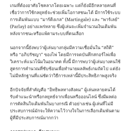
เกมที่ต้องอาศัยโชคลาภโดยเฉพาะ แต่ก็ยังมีอีกหลายคนที่
เชื่อว่าการใช้กลยุทธ์จะช่วยเพิ่มโอกาสชนะได้ มีการใช้ระบบ
การเดิมพันแบบ “มาร์ติงเกล” (Martingale) และ “พาร์เลย์”
(Parlay) อย่างแพร่หลาย ซึ่งผู้เล่นจะเพิ่มจำนวนเงินเดิมพัน
หลังจากชนะหรือแพ้ตามระบบที่ตนเลือก
นอกจากนี้ยังพบว่าผู้เล่นบางกลุ่มมีความเชื่อมั่นใน “สถิติ”
หรือ “อภิปรัชญา” ของไพ่ โดยมีการจดบันทึกสกอร์ไพ่เพื่อ
วิเคราะห์แนวโน้มในอนาคต ทั้งนี้ มีการพบว่าผู้เล่นบางคนใช้
สูตรการคำนวณที่ซับซ้อนเพื่อทำนายผลลัพธ์เกมถัดไป แต่ยัง
ไม่มีหลักฐานที่แน่ชัดว่าวิธีการเหล่านี้มีประสิทธิภาพสูงจริง
อีกปัจจัยที่สำคัญคือ “อิทธิพลทางสังคม” ผู้เล่นหลายคนได้
รับคำแนะนำหรือกลยุทธ์จากเพื่อนหรือออนไลน์ ซึ่งมีผลต่อ
การตัดสินใจเดิมพันในบางกรณี ตัวอย่างเช่น ผู้เล่นที่ไม่มี
ประสบการณ์มักจะให้ความไว้วางใจในการเลือกเดิมพันตาม
ผู้ที่มีประสบการณ์มากกว่า