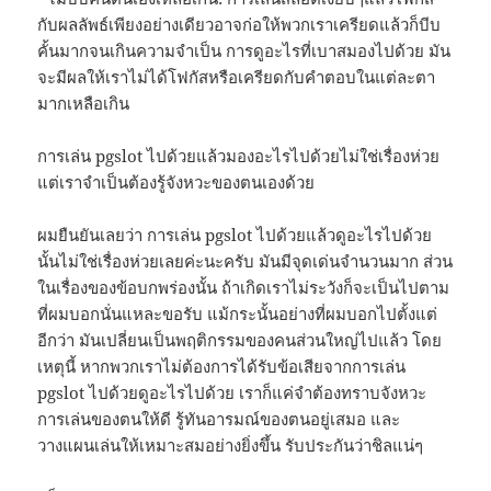
กับผลลัพธ์เพียงอย่างเดียวอาจก่อให้พวกเราเครียดแล้วก็บีบ
คั้นมากจนเกินความจำเป็น การดูอะไรที่เบาสมองไปด้วย มัน
จะมีผลให้เราไม่ได้โฟกัสหรือเครียดกับคำตอบในแต่ละตา
มากเหลือเกิน
การเล่น pgslot ไปด้วยแล้วมองอะไรไปด้วยไม่ใช่เรื่องห่วย
แต่เราจำเป็นต้องรู้จังหวะของตนเองด้วย
ผมยืนยันเลยว่า การเล่น pgslot ไปด้วยแล้วดูอะไรไปด้วย
นั้นไม่ใช่เรื่องห่วยเลยค่ะนะครับ มันมีจุดเด่นจำนวนมาก ส่วน
ในเรื่องของข้อบกพร่องนั้น ถ้าเกิดเราไม่ระวังก็จะเป็นไปตาม
ที่ผมบอกนั่นแหละขอรับ แม้กระนั้นอย่างที่ผมบอกไปตั้งแต่
อีกว่า มันเปลี่ยนเป็นพฤติกรรมของคนส่วนใหญ่ไปแล้ว โดย
เหตุนี้ หากพวกเราไม่ต้องการได้รับข้อเสียจากการเล่น
pgslot ไปด้วยดูอะไรไปด้วย เราก็แค่จำต้องทราบจังหวะ
การเล่นของตนให้ดี รู้ทันอารมณ์ของตนอยู่เสมอ และ
วางแผนเล่นให้เหมาะสมอย่างยิ่งขึ้น รับประกันว่าชิลแน่ๆ