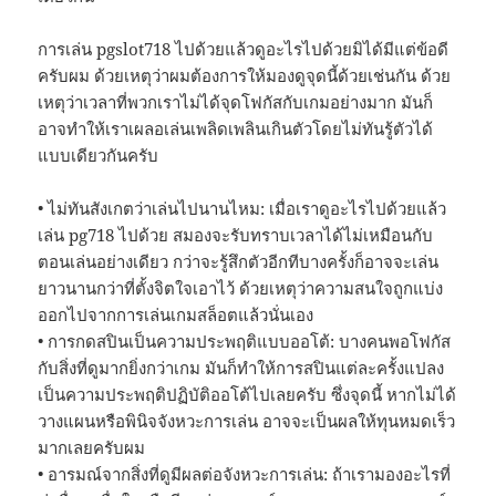
การเล่น pgslot718 ไปด้วยแล้วดูอะไรไปด้วยมิได้มีแต่ข้อดี
ครับผม ด้วยเหตุว่าผมต้องการให้มองดูจุดนี้ด้วยเช่นกัน ด้วย
เหตุว่าเวลาที่พวกเราไม่ได้จุดโฟกัสกับเกมอย่างมาก มันก็
อาจทำให้เราเผลอเล่นเพลิดเพลินเกินตัวโดยไม่ทันรู้ตัวได้
แบบเดียวกันครับ
• ไม่ทันสังเกตว่าเล่นไปนานไหม: เมื่อเราดูอะไรไปด้วยแล้ว
เล่น pg718 ไปด้วย สมองจะรับทราบเวลาได้ไม่เหมือนกับ
ตอนเล่นอย่างเดียว กว่าจะรู้สึกตัวอีกทีบางครั้งก็อาจจะเล่น
ยาวนานกว่าที่ตั้งจิตใจเอาไว้ ด้วยเหตุว่าความสนใจถูกแบ่ง
ออกไปจากการเล่นเกมสล็อตแล้วนั่นเอง
• การกดสปินเป็นความประพฤติแบบออโต้: บางคนพอโฟกัส
กับสิ่งที่ดูมากยิ่งกว่าเกม มันก็ทำให้การสปินแต่ละครั้งแปลง
เป็นความประพฤติปฏิบัติออโต้ไปเลยครับ ซึ่งจุดนี้ หากไม่ได้
วางแผนหรือพินิจจังหวะการเล่น อาจจะเป็นผลให้ทุนหมดเร็ว
มากเลยครับผม
• อารมณ์จากสิ่งที่ดูมีผลต่อจังหวะการเล่น: ถ้าเรามองอะไรที่