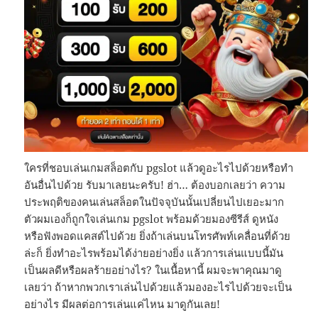
ใครที่ชอบเล่นเกมสล็อตกับ pgslot แล้วดูอะไรไปด้วยหรือทำ
อันอื่นไปด้วย รับมาเลยนะครับ! ฮ่า… ต้องบอกเลยว่า ความ
ประพฤติของคนเล่นสล็อตในปัจจุบันนั้นเปลี่ยนไปเยอะมาก
ตัวผมเองก็ถูกใจเล่นเกม pgslot พร้อมด้วยมองซีรีส์ ดูหนัง
หรือฟังพอดแคสต์ไปด้วย ยิ่งถ้าเล่นบนโทรศัพท์เคลื่อนที่ด้วย
ล่ะก็ ยิ่งทำอะไรพร้อมได้ง่ายอย่างยิ่ง แล้วการเล่นแบบนี้มัน
เป็นผลดีหรือผลร้ายอย่างไร? ในเนื้อหานี้ ผมจะพาคุณมาดู
เลยว่า ถ้าหากพวกเราเล่นไปด้วยแล้วมองอะไรไปด้วยจะเป็น
อย่างไร มีผลต่อการเล่นแค่ไหน มาดูกันเลย!