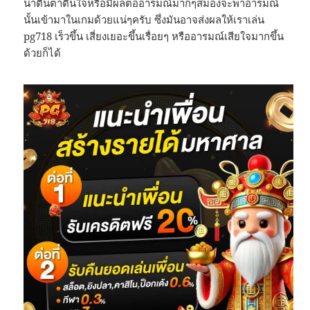
น่าตื่นตาตื่นใจหรือมีผลต่ออารมณ์มากๆสมองจะพาอารมณ์
นั้นเข้ามาในเกมด้วยแน่ๆครับ ซึ่งมันอาจส่งผลให้เราเล่น
pg718 เร็วขึ้น เสี่ยงเยอะขึ้นเรื่อยๆ หรืออารมณ์เสียใจมากขึ้น
ด้วยก็ได้