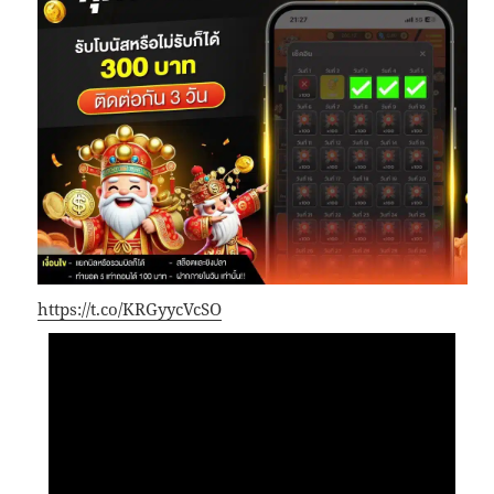
https://t.co/KRGyycVcSO