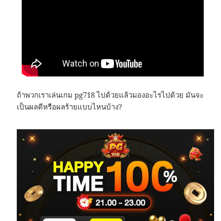
ถ้าพวกเราเล่นเกม pg718 ไปด้วยแล้วมองอะไรไปด้วย มันจะ
เป็นผลดีหรือผลร้ายแบบไหนบ้าง?