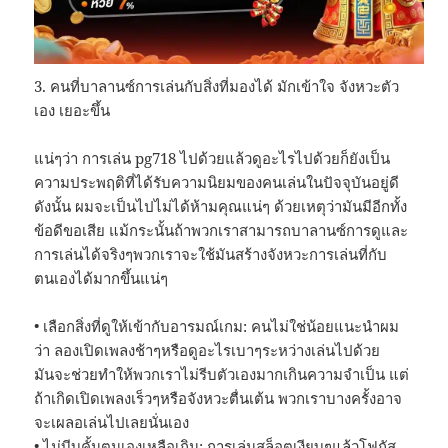
3. คนที่บาลานซ์การเล่นกับสิ่งที่มองได้ มักเข้าใจ จังหวะตัว
เอง เยอะขึ้น
แน่ๆว่า การเล่น pg718 ไปด้วยแล้วดูอะไรไปด้วยก็ยังเป็น
ความประพฤติที่ได้รับความนิยมของคนเล่นในปัจจุบันอยู่ดี
ดังนั้น ผมจะเป็นไปไม่ได้ห้ามคุณแน่ๆ ด้วยเหตุว่ามันมีอีกทั้ง
ข้อดีขอเสีย แม้กระนั้นถ้าพวกเราสามารถบาลานซ์การดูและ
การเล่นได้จริงๆพวกเราจะใช้มันสร้างจังหวะการเล่นที่กับ
ตนเองได้มากขึ้นแน่ๆ
• เลือกสิ่งที่ดูให้เข้ากับอารมณ์เกม: คนไม่ใช่น้อยแนะนำผม
ว่า ลองเปิดเพลงช้าๆหรือดูอะไรเบาๆระหว่างเล่นไปด้วย
มันจะช่วยทำให้พวกเราไม่รีบตัวเองมากเกินความจำเป็น แต่
ถ้าเกิดเปิดเพลงเร็วๆหรือจังหวะตื่นเต้น พวกเราบางครั้งอาจ
จะเผลอเล่นไปเลยนั่นเอง
• ไม่บีบคั้นตนเองเหลือเกิน: การเล่นสล็อตเงียบๆแล้วโฟกัส