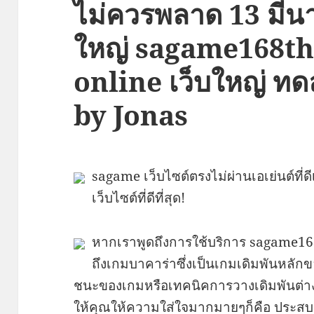
ไม่ควรพลาด 13 มี
ใหญ่ sagame168th
online เว็บใหญ่ ทด
by Jonas
sagame เว็บไซต์ตรงไม่ผ่านเอเย่นต์ที่ด
เว็บไซต์ที่ดีที่สุด!
หากเราพูดถึงการใช้บริการ sagame16
ถึงเกมบาคาร่าซึ่งเป็นเกมเดิมพันหลักข
ชนะของเกมหรือเทคนิคการวางเดิมพันต่างๆไป
ให้คุณให้ความใส่ใจมากมายๆก็คือ ประสบ