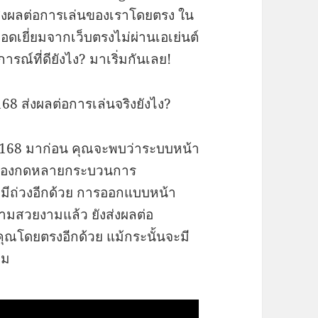
ี่ส่งผลต่อการเล่นของเราโดยตรง ใน
อดเยี่ยมจากเว็บตรงไม่ผ่านเอเย่นต์
รณ์ที่ดียังไง? มาเริ่มกันเลย!
68 ส่งผลต่อการเล่นจริงยังไง?
e168 มาก่อน คุณจะพบว่าระบบหน้า
ม่ต้องกดหลายกระบวนการ
่มีถ่วงอีกด้วย การออกแบบหน้า
ความสวยงามแล้ว ยังส่งผลต่อ
ณโดยตรงอีกด้วย แม้กระนั้นจะมี
ผม