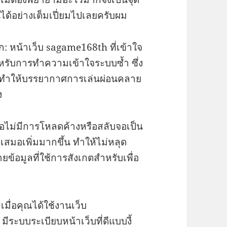
ด้อย่างเต็มเปี่ยมไปเลยครับผม
: หน้าเว็บ sagame168th ที่เข้าใจ
ำหรับการทำความเข้าใจระบบซ้ำ ซึ่ง
วยทำให้บรรยากาศการเล่นผ่อนคลาย
ง
่อไม่มีการโหลดค้างหรือสลับจอเป็น
มอเพิ่มมากขึ้น ทำให้ไม่หลุด
ยข้อมูลที่ใช้การสังเกตสำหรับเพื่อ
เมื่อคุณได้ใช้งานเว็บ
มีระบบระเบียบหน้าเว็บที่ดีแบบงี้