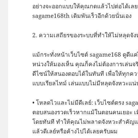
อย่างจะออกแบบให้คุณกดแล้วไปต่อได้เลย
sagame168th เดิมพันเร็วอีกด้วยนั่นเอง
2. ความเสถียรของระบบที่ทำให้ไม่หลุดจั
แม้กระทั่งหน้าเว็บไซต์ sagame168 ดูดี
หน่วงให้มองเห็น คุณก็คงไม่ต้องการเล่น
ดีไซน์ให้สนองตอบได้ในทันที เพื่อให้ทุกค
แบบเรียลไทม์ เล่นแบบไม่มีหลุดจังหวะแน
• โหลดไวและไม่มีดีเลย์: เว็บไซต์ตรง s
ตอบสนองรวดเร็วหากแม้ในตอนคนเยอะ เมื่
โดยทันที ทำให้คุณไม่พลาดจังหวะสำคั
แล้วดีเลย์หรือค้างไปได้เลยครับผม