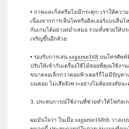
• ภาพและก็สตรีมไม่มีกระตุก: เราให้ควา
เนื่องจากการเห็นไพ่หรือดีลเลอร์แบบลื่นไ
กับเกมได้อย่างสม่ำเสมอ รวมทั้งช่วยให้
เจริญขึ้นอีกด้วย
• รองรับการเล่น
sagame168
บนโทรศัพท์ม
ปรับให้เข้ากับเครื่องใช้ไม้สอยที่คุณใช้งานอ
ขนาดจอเล็กกว่าคอมพิวเตอร์ก็ไม่มีปัญหาเ
บนคอม ไม่เสียจังหวะอย่างไม่ต้องสงสัยนะ
3. ประสบการณ์ใช้งานที่ช่วยทำให้โฟกัสเกม
ผมมั่นใจว่า ในเมื่อ sagame168th วางแบ
ขนาดนี้ ประสบการณ์ในการเล่นแบบที่คุณ