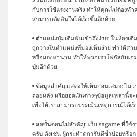
กับการใช้แรงงานจริง ทำให้คุณไม่ต้องทำค
สามารถตัดสินใจได้เร็วขึ้นอีกด้วย
• ตำแหน่งปุ่มเดิมพันเข้าถึงง่าย: ในห้องเดิ
ถูกวางในตำแหน่งที่มองเห็นง่าย ทำให้สาม
หรือมองหานาน ทำให้พวกเราโฟกัสกับเ
ปุ่มอีกด้วย
• ข้อมูลสำคัญแสดงให้เห็นก่อนเสมอ: ไม่ว่
ถอยหลัง หรือยอดเงินต่างๆข้อมูลเหล่านี้จะ
เพื่อให้เราสามารถประเมินเหตุการณ์ได้เร็
• ลดขั้นตอนไม่สำคัญ: เว็บ sagame ที่ใช
ครับ ดังเช่น ผู้กระทำดการันตีซ้ำบ่อยหรื