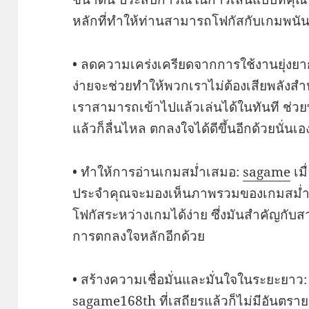
หลักที่ทำให้ท่านสามารถโฟกัสกับเกมพนันไ
• ลดความเคร่งเครียดจากการใช้งานยุ่งยาก
ง่ายจะช่วยทำให้พวกเราไม่ต้องเสียพลังส
เราสามารถเข้าไปแล้วเล่นได้ในทันที ช่
แล้วก็ลื่นไหล ตกลงใจได้ดีขึ้นอีกด้วยนั่นเอ
• ทำให้การอ่านเกมสม่ำเสมอ:
sagame
เมื
ประจำคุณจะมองเห็นภาพรวมของเกมสม่ำเส
โฟกัสระหว่างเกมได้ง่าย ซึ่งมันสำคัญกับสา
การตกลงใจหลักอีกด้วย
• สร้างความเชื่อมั่นและมั่นใจในระยะยาว: 
sagame168th ที่เสถียรแล้วก็ไม่มีอันตราย 