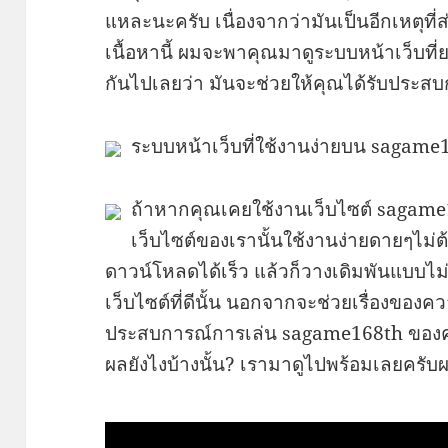
แหละนะครับ เนื่องจากว่ามันเป็นอีกเหตุท
เนื้อหานี้ ผมจะพาคุณมาดูระบบหน้าเว็บที่ย
กันไปเลยว่า มันจะช่วยให้คุณได้รับประสบกา
ระบบหน้าเว็บที่ใช้งานง่ายบน sagame1
ถ้าหากคุณเคยใช้งานเว็บไซต์ sagam
เว็บไซต์ของเรานั้นใช้งานง่ายดายๆไ
ดาวน์โหลดได้เร็ว แล้วก็วางเดิมพันแบบไม
เว็บไซต์ที่ดีนั้น นอกจากจะช่วยเรื่องของ
ประสบการณ์การเล่น sagame168th ของคุ
ผลยังไงบ้างนั้น? เรามาดูไปพร้อมเลยครับ