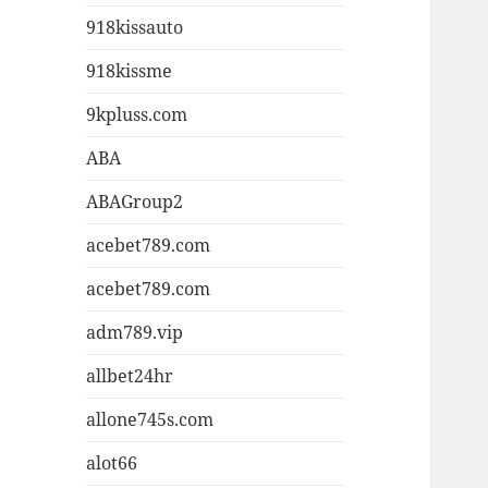
918kissauto
918kissme
9kpluss.com
ABA
ABAGroup2
acebet789.com
acebet789.com
adm789.vip
allbet24hr
allone745s.com
alot66