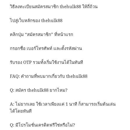
วิธีลงทะเบียนสมัครสมาชิก thehulk88 ให้ถี่ถ้วน
ไปสู่เว็บหลักของ thehulk88
คลิกปุ่ม “สมัครสมาชิก” ที่หน้าแรก
กรอกชื่อ เบอร์โทรศัพท์ และตั้งรหัสผ่าน
รับรอง OTP รวมทั้งเริ่มใช้งานได้ในทันที
FAQ: คำถามที่พบมากเกี่ยวกับ thehulk88
Q: สมัคร thehulk88 ยากไหม?
A: ไม่ยากเลย ใช้เวลาเพียงแค่ 1 นาที ก็สามารถเริ่มต้นเล่น
ได้โดยทันที
Q: มีโปรโมชั่นเครดิตฟรีใช่หรือไม่?