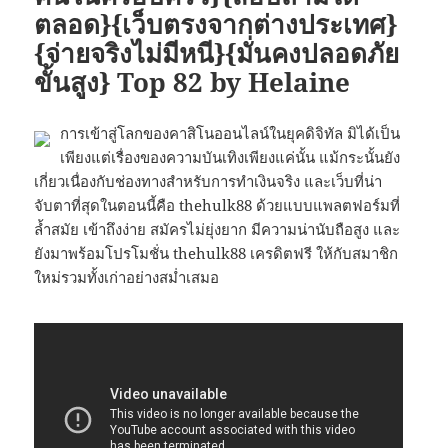
ตลอด}{เว็บตรงจากต่างประเทศ}
{จ่ายจริงไม่มีหนี}{มั่นคงปลอดภัย
ขั้นสูง} Top 82 by Helaine
การเข้าสู่โลกของคาสิโนออนไลน์ในยุคดิจิทัล มิได้เป็น
เพียงแต่เรื่องของความบันเทิงเพียงแค่นั้น แม้กระนั้นยัง
เกี่ยวเนื่องกับช่องทางสำหรับการทำเงินจริง และเว็บที่น่า
จับตาที่สุดในตอนนี้คือ thehulk88 ด้วยแบบแพลตฟอร์มที่
ล้ำสมัย เข้าถึงง่าย สมัครไม่ยุ่งยาก มีความน่านับถือสูง และ
ยังมาพร้อมโปรโมชั่น thehulk88 เครดิตฟรี ให้กับสมาชิก
ใหม่รวมทั้งเก่าอย่างสม่ำเสมอ