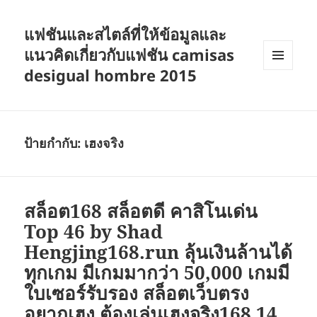
แฟชันและสไตล์ที่ให้ข้อมูลและ
แนวคิดเกี่ยวกับแฟชัน camisas
desigual hombre 2015
เมนู
และวิด
เจ็ต
ป้ายกำกับ:
เฮงจริง
สล็อต168 สล็อตดี คาสิโนเด่น
Top 46 by Shad
Hengjing168.run ลุ้นเงินล้านได้
ทุกเกม มีเกมมากว่า 50,000 เกมมี
ใบเซอร์รับรอง สล็อตเว็บตรง
อยากเฮง ต้องเล่นเฮงจริง168 14