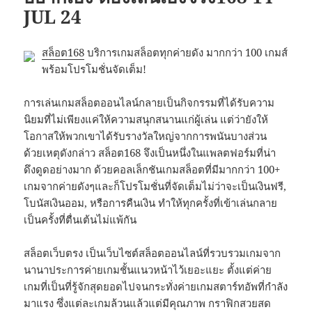
JUL 24
สล็อต168
บริการเกมสล็อตทุกค่ายดัง มากกว่า 100 เกมส์
พร้อมโปรโมชั่นจัดเต็ม!
การเล่นเกมสล็อตออนไลน์กลายเป็นกิจกรรมที่ได้รับความ
นิยมที่ไม่เพียงแค่ให้ความสนุกสนานแก่ผู้เล่น แต่ว่ายังให้
โอกาสให้พวกเขาได้รับรางวัลใหญ่จากการพนันบางส่วน
ด้วยเหตุดังกล่าว สล็อต168 จึงเป็นหนึ่งในแพลตฟอร์มที่น่า
ดึงดูดอย่างมาก ด้วยคอลเล็กชันเกมสล็อตที่มีมากกว่า 100+
เกมจากค่ายดังๆและก็โปรโมชั่นที่จัดเต็มไม่ว่าจะเป็นเงินฟรี,
โบนัสเงินออม, หรือการคืนเงิน ทำให้ทุกครั้งที่เข้าเล่นกลาย
เป็นครั้งที่ตื่นเต้นไม่แพ้กัน
สล็อตเว็บตรง เป็นเว็บไซต์สล็อตออนไลน์ที่รวบรวมเกมจาก
นานาประการค่ายเกมชั้นแนวหน้าไว้เยอะแยะ ตั้งแต่ค่าย
เกมที่เป็นที่รู้จักสุดยอดไปจนกระทั่งค่ายเกมสตาร์ทอัพที่กำลัง
มาแรง ซึ่งแต่ละเกมล้วนแล้วแต่มีคุณภาพ กราฟิกสวยสด