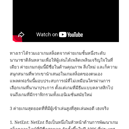
ทางเราได้รวมเอาเกมสล็อตจากค่ายเกมชั้นหนึ่งระดับ
นานาชาติล้นหลามเพื่อให้ผู้เล่นได้เพลิดเพลินเจริญใจในที่
เดียว ค่ายเกมกลุ่มนี้มีชื่อในด้านคุณภาพ สิ่งใหม่ และก็ความ
สนุกสนานที่พวกเขานำเสนอในเกมสล็อตของตนเอง
แพลตฟอร์มนี้มอบประสบการณ์ที่ไม่เหมือนใครผ่านการ
เลือกเกมที่นานาประการ ตั้งแต่เกมที่มีธีมแบบคลาสสิกไป
จนถึงเกมที่มีกราฟิกรวมทั้งแอนิเมชั่นสมัยใหม่
3 ค่ายเกมสุดยอดที่ที่มีผู้เข้าเล่นสูงที่สุดเล่นพอดี เฮงจริง
1. NetEnt: NetEnt ถือเป็นหนึ่งในหัวหน้าด้านการพัฒนาเกม
สล็อตออนไลน์ที่มีชื่อสุดยอด จัดตั้งขึ้นในปี 1996 ที่ประเทศ