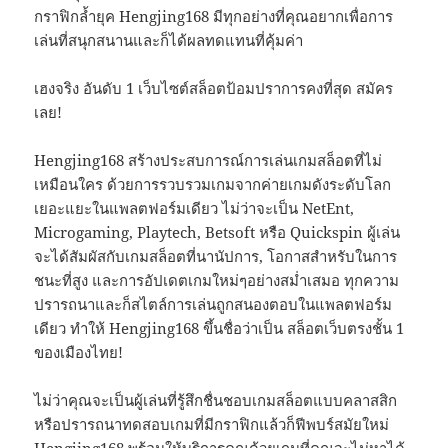
กราฟิกล้ำยุค Hengjing168 มีทุกอย่างที่คุณอยากเพื่อการ
เล่นที่สนุกสนานและก็ได้ผลทดแทนที่คุ้มค่า
เฮงจริง อันดับ 1 เว็บไซต์สล็อตป้อมปราการคงที่สุด สมัคร
เลย!
Hengjing168 สร้างประสบการณ์การเล่นเกมสล็อตที่ไม่
เหมือนใคร ด้วยการรวบรวมเกมจากค่ายเกมดังระดับโลก
เยอะแยะในแพลตฟอร์มเดียว ไม่ว่าจะเป็น NetEnt,
Microgaming, Playtech, Betsoft หรือ Quickspin ผู้เล่น
จะได้สัมผัสกับเกมสล็อตที่นานัปการ, โอกาสสำหรับในการ
ชนะที่สูง และการอัปเดตเกมใหม่ๆอย่างสม่ำเสมอ ทุกความ
ปรารถนาและก็สไตล์การเล่นถูกสนองตอบในแพลตฟอร์ม
เดียว ทำให้ Hengjing168 ขึ้นชื่อว่าเป็น สล็อตเว็บตรงชั้น 1
ของเมืองไทย!
ไม่ว่าคุณจะเป็นผู้เล่นที่รู้สึกชื่นชอบเกมสล็อตแบบคลาสสิก
หรือปรารถนาทดสอบเกมที่มีกราฟิกแล้วก็ฟีพบร์สมัยใหม่
Hengjing168 พร้อมให้บริการคุณด้วยเกมที่คุณจะไม่หาได้