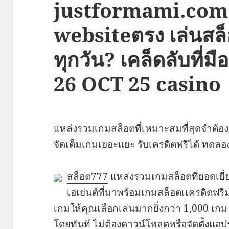
justformami.com 
websiteตรง เล่นสล็
ทุกวัน? เคล็ดลับที่ม
26 OCT 25 casino
แหล่งรวมเกมสล็อตที่เหมาะสมที่สุดจำต้อง
จัดเต็มเกมเยอะแยะ รับเครดิตฟรีได้ ทดลอ
สล็อต777
แหล่งรวมเกมสล็อตที่ยอดเยี่ย
เอเย่นต์ที่มาพร้อมเกมสล็อตเเครดิตฟรี
เกมให้คุณเลือกเล่นมากยิ่งกว่า 1,000 เกม 
โดยทันที ไม่ต้องดาวน์โหลดหรือจัดตั้งแ