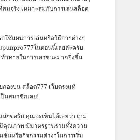
ี่สมจริง เหมาะสมกับการเล่นสล็อต
ถใช้แผนการเล่นหรือวิธีการต่างๆ
กมpunpro777ในตอนนี้เลยล่ะครับ
ท้าทายในการเอาชนะมากยิ่งขึ้น
ยกองบน สล็อต777 เว็บตรงแท้
เป็นสมาชิกเลย!
แน่ๆขอรับ คุณจะเห็นได้เลยว่า เกม
ี่มีคุณภาพ มีมาตรฐานรวมทั้งความ
ชั่นหรือกิจกรรมต่างๆในการเริ่ม