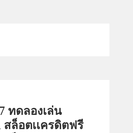
7 ทดลองเล่น
สล็อตเเครดิตฟรี