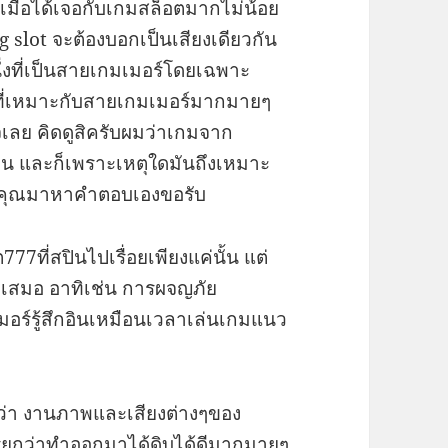
เมื่อได้เจอกับเกมสล็อตมากไม่น้อย
g slot จะต้องบอกเป็นเสียงเดียวกัน
ึ่งที่เป็นสายเกมเมอร์โดยเฉพาะ
กมที่เหมาะกับสายเกมเมอร์มากมายๆ
ใจเลย คิดดูสิครับผมว่าเกมจาก
หน และก็เพราะเหตุใดมันถึงเหมาะ
าคุณมาหาคำตอบเองขอรับ
777ที่สปินไปเรื่อยเพียงแค่นั้น แต่
เสมอ อาทิเช่น การผจญภัย
อร์รู้สึกอินเหมือนเวลาเล่นเกมแนว
ดว่า งานภาพและเสียงต่างๆของ
รียกว่าทำออกมาได้ดิบได้ดีมากมายๆ