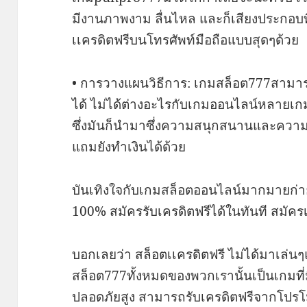
มีงานภาพงาม ลื่นไหล และก็เสียงประกอบท
เเครดิตฟรีบนโทรศัพท์มือถือแบบสุดๆด้วย
• การวางแผนวิธีการ: เกมสล็อต777สามาร
ได้ ไม่ได้ต่างอะไรกับเกมออนไลน์หลายเ
ซึ่งมันก็นำมาซึ่งความสนุกสนานและความ
แถมยังทำเงินได้ด้วย
บันเทิงใจกับเกมสล็อตออนไลน์มากมายก่า
100% สมัครรับเครดิตฟรีได้ในทันที สมัคร
บอกเลยว่า สล็อตเเครดิตฟรี ไม่ได้มาเล่นๆ
สล็อต777ทั้งหมดของพวกเรานั้นเป็นเกมท
ปลอดภัยสูง สามารถรับเครดิตฟรีจากโปรโม