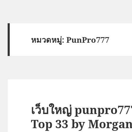
หมวดหมู่:
PunPro777
เว็บใหญ่ punpro77
Top 33 by Morgan 