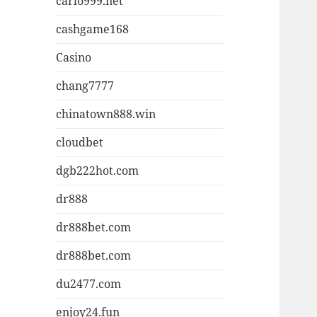
carlo999.net
cashgame168
Casino
chang7777
chinatown888.win
cloudbet
dgb222hot.com
dr888
dr888bet.com
dr888bet.com
du2477.com
enjoy24.fun