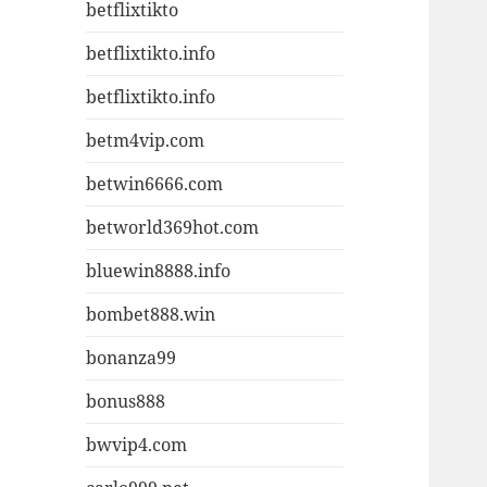
betflixtikto
betflixtikto.info
betflixtikto.info
betm4vip.com
betwin6666.com
betworld369hot.com
bluewin8888.info
bombet888.win
bonanza99
bonus888
bwvip4.com