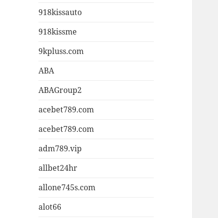
918kissauto
918kissme
9kpluss.com
ABA
ABAGroup2
acebet789.com
acebet789.com
adm789.vip
allbet24hr
allone745s.com
alot66