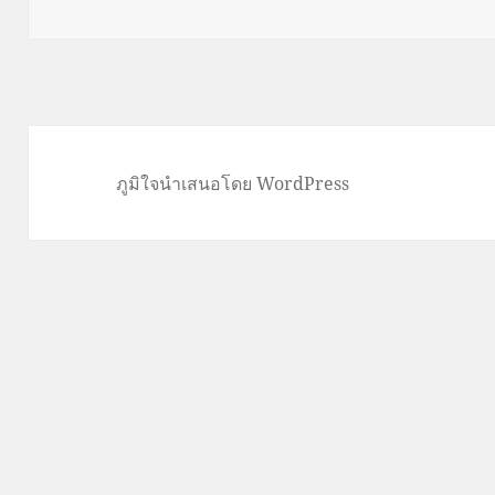
เมื่อ
หมู่
กำกับ
ภูมิใจนำเสนอโดย WordPress