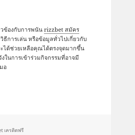
่ยวข้องกับการพนัน
rizzbet สมัคร
ธีการเล่น หรือข้อมูลทั่วไปเกี่ยวกับ
ันจะได้ช่วยเหลือคุณได้ตรงจุดมากขึ้น
ังในการเข้าร่วมกิจกรรมที่อาจมี
สมอ
et เครดิตฟรี