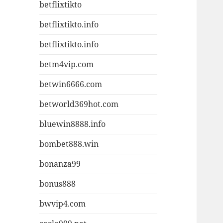
betflixtikto
betflixtikto.info
betflixtikto.info
betm4vip.com
betwin6666.com
betworld369hot.com
bluewin8888.info
bombet888.win
bonanza99
bonus888
bwvip4.com