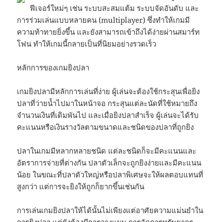
ฟีเจอร์ใหม่ๆ เช่น ระบบสะสมแต้ม ระบบจัดอันดับ และ
การร่วมเล่นแบบหลายคน (multiplayer) ซึ่งทำให้เกมมี
ความท้าทายยิ่งขึ้น และยังสามารถเข้าถึงได้ง่ายผ่านสมาร์ท
โฟน ทำให้เกมนี้กลายเป็นที่นิยมอย่างรวดเร็ว
หลักการของเกมยิงปลา
เกมยิงปลามีหลักการเล่นที่ง่าย ผู้เล่นจะต้องใช้กระสุนเพื่อยิง
ปลาที่ว่ายน้ำไปมาในหน้าจอ กระสุนแต่ละนัดที่ใช้หมายถึง
จำนวนเงินที่เดิมพันไป และเมื่อยิงปลาสำเร็จ ผู้เล่นจะได้รับ
คะแนนหรือเงินรางวัลตามขนาดและชนิดของปลาที่ถูกยิง
ปลาในเกมมีหลากหลายชนิด แต่ละชนิดก็จะมีคะแนนและ
อัตราการจ่ายที่ต่างกัน ปลาตัวเล็กจะถูกยิงง่ายและมีคะแนน
น้อย ในขณะที่ปลาตัวใหญ่หรือปลาพิเศษจะให้ผลตอบแทนที่
สูงกว่า แต่การจะยิงให้ถูกก็ยากขึ้นเช่นกัน
การเล่นเกมยิงปลาให้ได้นั้นไม่เพียงแต่อาศัยความแม่นยำใน