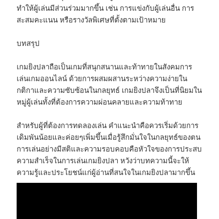
ทำให้ผู้เล่นมีส่วนร่วมมากขึ้น เช่น การแข่งกับผู้เล่นอื่น การ
สะสมคะแนน หรือรางวัลพิเศษที่ตั้งตามเป้าหมาย
บทสรุป
เกมยิงปลาถือเป็นเกมที่สนุกสนานและท้าทายในสังคมการ
เล่นเกมออนไลน์ ด้วยการผสมผสานระหว่างความง่ายใน
กติกาและความซับซ้อนในกลยุทธ์ เกมยิงปลาจึงเป็นที่นิยมใน
หมู่ผู้เล่นทั้งที่ต้องการความผ่อนคลายและความท้าทาย
สำหรับผู้ที่ต้องการทดลองเล่น คำแนะนำคือควรเริ่มด้วยการ
เดิมพันน้อยและค่อยๆเพิ่มขึ้นเมื่อรู้สึกมั่นใจในกลยุทธ์ของตน
การเล่นอย่างมีสติและความรอบคอบคือหัวใจของการประสบ
ความสำเร็จในการเล่นเกมยิงปลา หวังว่าบทความนี้จะให้
ความรู้และประโยชน์แก่ผู้อ่านที่สนใจในเกมยิงปลามากขึ้น