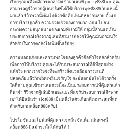
เรื่อยๆก่อนที่จะมีการตกลงใจเข้ามาเล่นที่ pussy888fun คุณ
สามารถดูรีวิวจากผู้เล่นจริงที่ได้ใช้บริการพุซซี่888เว็บแห่งนี้
มาแล้ว รีวิวพวกนี้เต็มไปด้วยข้อคิดเห็นที่หลากหลาย ตั้งแต่
การบริการลูกค้า ความรวดเร็วของการฝาก-ถอน ไปจน
กระทั่งความสนุกสนานของเกมที่เรามีให้ กลุ่มนี้ล้วนแต่เป็น
ประสบการณ์จริงจากผู้เล่นที่สามารถช่วยให้คุณมั่นอกมั่นใจ
สำหรับในการตกลงใจเพิ่มขึ้นเรื่อยๆ
ความปลอดภัยและความพอใจของลูกค้าคือหัวใจหลักสำหรับ
เพื่อการให้บริการ คุณจะได้รับประสบการณ์ที่ดีที่สุดอย่าง
แท้จริง พวกเราจริงจังที่จะสร้างสิ่งแวดล้อมการเล่นที่
ปลอดภัยแล้วก็เพลิดเพลินเจริญใจ จะมั่นอกมั่นใจได้ว่าครั้ง
ใดก็ตามคุณเข้ามาเล่นตรงนี้จะเป็นประสบการณ์ที่คุ้มค่าแล้ว
ก็น่าจำ รีวิวจากผู้เล่นอีกเยอะแยะที่แชร์ประสบการณ์ดีๆพวก
เขาได้ยืนยันว่า slot888 เป็นหนึ่งในตัวเลือกที่เหมาะสมที่สุด
สำหรับเกมสล็อต888ครับ!
โปรโมชั่นและโบนัสที่คุ้มค่า แจกลั่น จัดเต็ม เล่นตรงนี้
สล็อต888 มีแม้กระนั้นได้กับได้ !