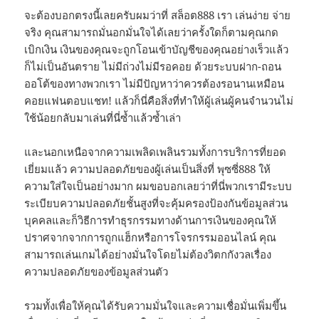
จะต้องบอกตรงนี้เลยครับผมว่าที่ สล็อต888 เรา เล่นง่าย จ่าย
จริง คุณสามารถมั่นอกมั่นใจได้เลยว่าครั้งใดก็ตามคุณกด
เบิกเงิน เงินของคุณจะถูกโอนเข้าบัญชีของคุณอย่างเร็วแล้ว
ก็ไม่เป็นอันตราย ไม่มีถ่วงไม่มีรอคอย ด้วยระบบฝาก-ถอน
ออโต้ของทางพวกเรา ไม่มีปัญหาว่าควรต้องรอนานเหมือน
คอยแฟนตอบแชท! แล้วก็นี่คือสิ่งที่ทำให้ผู้เล่นผู้คนจำนวนไม่
ใช้น้อยกลับมาเล่นที่นี่ซ้ำแล้วซ้ำเล่า
และนอกเหนือจากความเพลิดเพลินรวมทั้งการบริการที่ยอด
เยี่ยมแล้ว ความปลอดภัยของผู้เล่นเป็นสิ่งที่ พุซซี่888 ให้
ความใส่ใจเป็นอย่างมาก ผมขอบอกเลยว่าที่นี่พวกเรามีระบบ
ระเบียบความปลอดภัยชั้นสูงที่จะคุ้มครองป้องกันข้อมูลส่วน
บุคคลและก็วิธีการทำธุรกรรมทางด้านการเงินของคุณให้
ปราศจากจากการถูกแฮ็กหรือการโจรกรรมออนไลน์ คุณ
สามารถเล่นเกมได้อย่างมั่นใจโดยไม่ต้องวิตกกังวลเรื่อง
ความปลอดภัยของข้อมูลส่วนตัว
รวมทั้งเพื่อให้คุณได้รับความมั่นใจและความเชื่อมั่นเพิ่มขึ้น