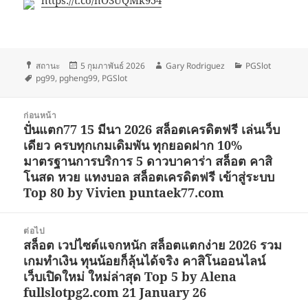
รูป
เขียน
ผู้
หมวด
สถานะ
5 กุมภาพันธ์ 2026
Gary Rodriguez
PGSlot
แบบ
ป้าย
เมื่อ
เขียน
หมู่
pg99
,
pgheng99
,
PGSlot
เรื่อง
กำกับ
แนะแนว
ก่อนหน้า
เรื่อง
ปั่นแตก77 15 มีนา 2026 สล็อตเครดิตฟรี เล่นเว็บ
เรื่อง
เดียว ครบทุกเกมเดิมพัน ทุกยอดฝาก 10%
ก่อน
มาตรฐานการบริการ 5 ดาวบาคาร่า สล็อต คาสิ
หน้า:
โนสด หวย แทงบอล สล็อตเครดิตฟรี เข้าสู่ระบบ
Top 80 by Vivien puntaek77.com
ต่อไป
สล็อต เวปไซต์แจกหนัก สล็อตแตกง่าย 2026 รวม
เรื่อง
เกมทำเงิน ทุนน้อยก็ลุ้นได้จริง คาสิโนออนไลน์
ต่อ
เว็บเปิดใหม่ ใหม่ล่าสุด Top 5 by Alena
ไป:
fullslotpg2.com 21 January 26