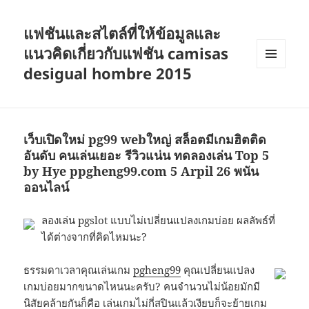
แฟชันและสไตล์ที่ให้ข้อมูลและ
แนวคิดเกี่ยวกับแฟชัน camisas
desigual hombre 2015
เมนู
และวิด
เจ็ต
เว็บเปิดใหม่ pg99 webใหญ่ สล็อตมีเกมฮิตติด
อันดับ คนเล่นเยอะ รีวิวแน่น ทดลองเล่น Top 5
by Hye ppgheng99.com 5 Arpil 26 พนัน
ออนไลน์
ลองเล่น pgslot แบบไม่เปลี่ยนแปลงเกมบ่อย ผลลัพธ์ที่
ได้ต่างจากที่คิดไหมนะ?
ธรรมดาเวลาคุณเล่นเกม
pgheng99
คุณเปลี่ยนแปลง
เกมบ่อยมากขนาดไหนนะครับ? คนจำนวนไม่น้อยมักมี
นิสัยคล้ายกันก็คือ เล่นเกมไม่กี่สปินแล้วเงียบก็จะย้ายเกม