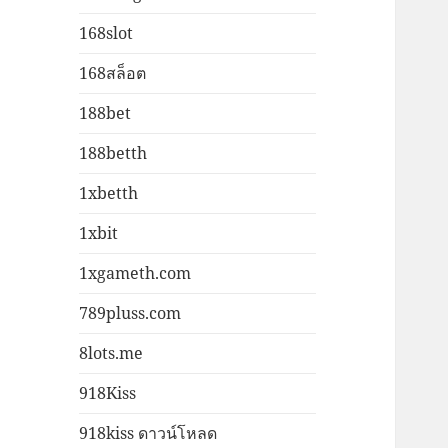
168slot
168สล็อต
188bet
188betth
1xbetth
1xbit
1xgameth.com
789pluss.com
8lots.me
918Kiss
918kiss ดาวน์โหลด