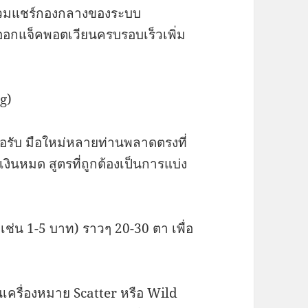
าร่วมแชร์กองกลางของระบบ
อกแจ็คพอตเวียนครบรอบเร็วเพิ่ม
ng)
ขอรับ มือใหม่หลายท่านพลาดตรงที่
งเงินหมด สูตรที่ถูกต้องเป็นการแบ่ง
ดังเช่น 1-5 บาท) ราวๆ 20-30 ตา เพื่อ
เห็นเครื่องหมาย Scatter หรือ Wild