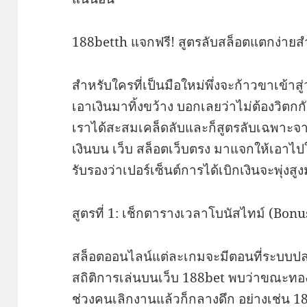
188betth แจกฟรี! สูตรลับสล็อตแตกง่ายสำ
สำหรับใครที่เป็นมือใหม่พึ่งจะก้าวขาเข้าสู่
เอาเงินมาทิ้งขว้าง บอกเลยว่าไม่ต้องวิตกก
เราได้สะสมเคล็ดลับและก็สูตรลับเฉพาะจา
เงินบน เว็บ สล็อตเว็บตรง มาแจกให้เอาไป
รับรองว่าเปอร์เซ็นต์การได้เบิกเงินจะพุ่งสู
สูตรที่ 1: เช็กตารางเวลาโบนัสไทม์ (Bon
สล็อตออนไลน์แต่ละเกมจะมีตอนที่ระบบปล
สถิติการเล่นบนเว็บ 188bet พบว่าขณะทองค
ช่วงคนเลิกงานแล้วก็กลางดึก อย่างเช่น 18