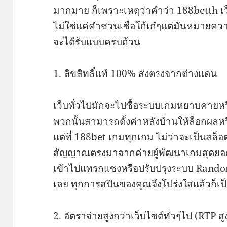
มากมาย ก็เพราะเหตุว่าคำว่า 188betth เว็บ
ไม่ใช่แค่คำชวนเชื่อโก้เก๋ๆแต่มันหมายความ
จะได้รับแบบครบถ้วน
1. ลิขสิทธิ์แท้ 100% ส่งตรงจากต่างแดน
เว็บทั่วไปมักจะไปซื้อระบบเกมหยาบคายหรือ
พวกนั้นสามารถตั้งค่าหลังบ้านให้ล็อกผล
แต่ที่ 188bet เกมทุกเกม ไม่ว่าจะเป็นสล็
สัญญาณตรงมาจากค่ายผู้พัฒนาเกมสุดยอด ข
เข้าไปแทรกแซงหรือปรับปรุงระบบ Rand
เลย ทุกการสปินของคุณจึงโปร่งใสแล้วก็เป็
2. อัตราจ่ายสูงกว่าเว็บไซต์ทั่วๆไป (RTP สูง