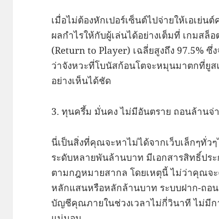
เมื่อไม่ต้องหักเปอร์เซ็นต์ไปจ่ายให้เอเย
ผลกำไรให้กับผู้เล่นได้อย่างเต็มที่ เกมส
(Return to Player) เฉลี่ยสูงถึง 97.5% ซึ่
ว่าจังหวะที่โบนัสก้อนโตจะหมุนมาตกที่ยูสเ
อย่างเห็นได้ชัด
3. ทุนครึ้ม มั่นคง ไม่มีอันตราย ถอนล้านจ่
นี่เป็นสิ่งที่คุณจะหาไม่ได้จากเว็บเล็กๆทั่
ระดับหลายพันล้านบาท มีเอกสารสิทธิ์ปร
ตามกฎหมายสากล โดยเหตุนี้ ไม่ว่าคุณจ
หลักแสนหรือหลักล้านบาท ระบบฝาก-ถอนอ
บัญชีคุณภายในช่วงเวลาไม่กี่วินาที ไม่มีก
แน่นอน