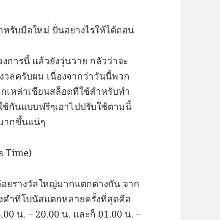
หรับมือใหม่ ปั่นอย่างไรให้ได้ถอน
วงการนี้ แล้วยังวุ่นวาย กลัวว่าจะ
ังวลครับผม เนื่องจากว่าวันนี้พวก
กเหล่าเซียนสล็อตที่ใช้สำหรับทำ
ใช้กันแบบฟรีๆเอาไปปรับใช้ตามนี้
งมากขึ้นแน่ๆ
us Time)
่อยรางวัลใหญ่มากแตกต่างกัน จาก
ำที่โบนัสแตกหลายครั้งที่สุดคือ
.00 น. – 20.00 น. และก็ 01.00 น. –