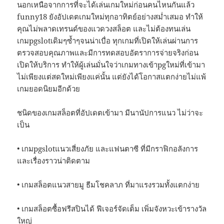
นอกเหนือจากการที่จะได้เล่นเกมใหม่ก่อนคนไหนกันแล้ว
funny18 ยังอัปเดตเกมใหม่ทุกอาทิตย์อย่างสม่ำเสมอ ทำให้
คุณไม่พลาดเทรนด์ของแวดวงสล็อต และไม่ต้องทนเล่น
เกมpgslotเดิมๆซ้ำๆจนน่าเบื่อ ทุกเกมที่เปิดให้เล่นผ่านการ
ตรวจสอบคุณภาพและมีการทดสอบอัตราการจ่ายจริงก่อน
เปิดให้บริการ ทำให้ผู้เล่นมั่นใจว่าเกมทางเข้าpgใหม่ที่เข้ามา
ไม่เพียงแต่สดใหม่เพียงแค่นั้น แต่ยังได้โอกาสแตกง่ายไม่แพ้
เกมยอดนิยมอีกด้วย
ชนิดของเกมสล็อตที่อัปเดตเข้ามา มีนานัปการแนว ไม่ว่าจะ
เป็น
• เกมpgslotแนวเสี่ยงภัย และแฟนตาซี ที่มีกราฟิกอลังการ
และเรื่องราวน่าติดตาม
• เกมสล็อตแนวสายมู ธีมโชคลาภ ที่มาแรงรวมทั้งแตกง่าย
• เกมสล็อตซื้อฟรีสปินได้ ฟีเจอร์จัดเต็ม เพิ่มจังหวะเข้ารางวัล
ใหญ่