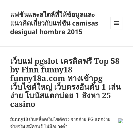
แฟชันและสไตล์ที่ให้ข้อมูลและ
แนวคิดเกี่ยวกับแฟชัน camisas
desigual hombre 2015
เมนู
และวิด
เจ็ต
เว็บแม่ pgslot เครดิตฟรี Top 58
by Finn funny18
funny18a.com ทางเข้าpg
เว็บไซต์ใหญ่ เว็บตรงอันดับ 1 เล่น
ง่าย โบนัสแตกบ่อย 1 สิงหา 25
casino
funny18 เว็บสล็อตเว็บไซต์ตรง จากค่าย PG แตกง่าย
จ่ายจริง สมัครฟรี ไม่มีอย่างต่ำ