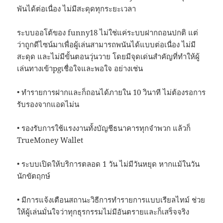
พันได้ต่อเนื่อง ไม่มีสะดุดทุกระยะเวลา
ระบบออโต้ของ funny18 ไม่ใช่แค่ระบบฝากถอนปกติ แต่
ว่าถูกดีไซน์มาเพื่อผู้เล่นสามารถพนันได้แบบต่อเนื่อง ไม่มี
สะดุด และไม่มีขั้นตอนวุ่นวาย โดยมีจุดเด่นสำคัญที่ทำให้ผู้
เล่นทางเข้าpgเชื่อใจและพอใจ อย่างเช่น
• ทำรายการฝากและก็ถอนได้ภายใน 10 วินาที ไม่ต้องรอการ
รับรองจากแอดไม่น
• รองรับการใช้แรงงานทั้งบัญชีธนาคารทุกจำพวก แล้วก็
TrueMoney Wallet
• ระบบเปิดให้บริการตลอด 1 วัน ไม่มีวันหยุด หากแม้ในวัน
นักขัตฤกษ์
• มีการแจ้งเตือนสถานะวิธีการทำรายการแบบเรียลไทม์ ช่วย
ให้ผู้เล่นมั่นใจว่าทุกธุรกรรมไม่มีอันตรายและก็เสร็จจริง