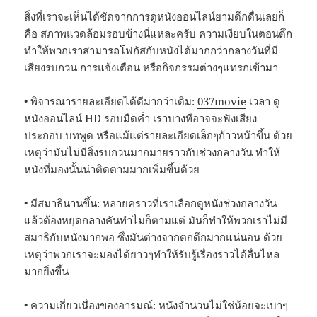
สิ่งที่เราจะเห็นได้ชัดจากการดูหนังออนไลน์ยามดึกดื่นเลยก็
คือ สภาพแวดล้อมรอบข้างนี่แหละครับ ความเงียบในตอนดึก
ทำให้พวกเราสามารถโฟกัสกับหนังได้มากกว่ากลางวันที่มี
เสียงรบกวน การแจ้งเตือน หรือกิจกรรมต่างๆแทรกเข้ามา
• พิจารณารายละเอียดได้ดีมากว่าเดิม:
037movie
เวลา ดู
หนังออนไลน์ HD รอบมืดค่ำ เราบางทีอาจจะฟังเสียง
ประกอบ บทพูด หรือแม้แต่รายละเอียดเล็กๆก้าวหน้าขึ้น ด้วย
เหตุว่ามันไม่มีสิ่งรบกวนมากมายราวกับช่วงกลางวัน ทำให้
หนังที่มองนั้นน่าติดตามมากเพิ่มขึ้นด้วย
• มีสมาธินานขึ้น: หลายคราวที่เราเลือกดูหนังช่วงกลางวัน
แล้วต้องหยุดกลางคันทำไมก็ตามแต่ มันก็ทำให้พวกเราไม่มี
สมาธิกับหนังมากพอ ซึ่งมันต่างจากตกดึกมากแน่นอน ด้วย
เหตุว่าพวกเราจะมองได้ยาวๆทำให้รับรู้เรื่องราวได้ลื่นไหล
มากยิ่งขึ้น
• ความเกี่ยวเนื่องของอารมณ์: หนังจำนวนไม่ใช่น้อยจะเบาๆ