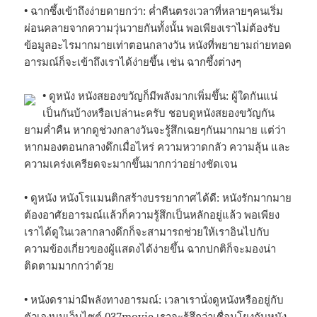
• ฉากซึ้งเข้าถึงง่ายดายกว่า: ค่ำคืนตรงเวลาที่หลายๆคนเริ่ม
ผ่อนคลายจากความวุ่นวายกันทั้งนั้น พอเพียงเราไม่ต้องรับ
ข้อมูลอะไรมากมายเท่าตอนกลางวัน หนังที่พยายามถ่ายทอด
อารมณ์ก็จะเข้าถึงเราได้ง่ายขึ้น เช่น ฉากซึ้งต่างๆ
• ดูหนัง หนังสยองขวัญก็มีพลังมากเพิ่มขึ้น: ผู้ใดกันแน่
เป็นกันบ้างหรือเปล่านะครับ ชอบดูหนังสยองขวัญกัน
ยามค่ำคืน หากดูช่วงกลางวันจะรู้สึกเฉยๆกันมากมาย แต่ว่า
หากมองตอนกลางดึกเมื่อไหร่ ความหวาดกลัว ความลุ้น และ
ความเคร่งเครียดจะมากขึ้นมากกว่าอย่างชัดเจน
• ดูหนัง หนังโรแมนติกสร้างบรรยากาศได้ดี: หนังรักมากมาย
ต้องอาศัยอารมณ์แล้วก็ความรู้สึกเป็นหลักอยู่แล้ว พอเพียง
เราได้ดูในเวลากลางดึกก็จะสามารถช่วยให้เราอินไปกับ
ความข้องเกี่ยวของผู้แสดงได้ง่ายขึ้น ฉากปกติก็จะมองน่า
ติดตามมากกว่าด้วย
• หนังดราม่ามีพลังทางอารมณ์: เวลาเรานั่งดูหนังหรืออยู่กับ
ตัวเองบนเว็บไซต์ 037movie เราจะรู้สึกว่าเชื่อมโยงกับหนัง