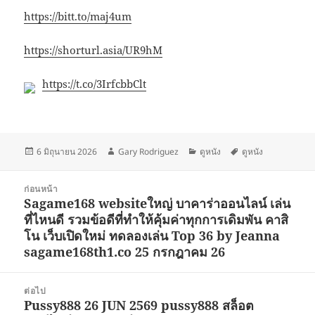
https://bitt.to/maj4um
https://shorturl.asia/UR9hM
https://t.co/3IrfcbbClt
เขียน
ผู้
หมวด
ป้าย
6 มิถุนายน 2026
Gary Rodriguez
ดูหนัง
ดูหนัง
เมื่อ
เขียน
หมู่
กำกับ
แนะแนว
ก่อนหน้า
เรื่อง
Sagame168 websiteใหญ่ บาคาร่าออนไลน์ เล่น
เรื่อง
ที่ไหนดี รวมข้อดีที่ทำให้คุ้มค่าทุกการเดิมพัน คาสิ
ก่อน
โน เว็บเปิดใหม่ ทดลองเล่น Top 36 by Jeanna
หน้า:
sagame168th1.co 25 กรกฎาคม 26
ต่อไป
Pussy888 26 JUN 2569 pussy888 สล็อต
เรื่อง