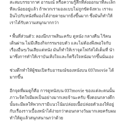
สะสมบรรยากาศ อารมณ์ หรือความรู้สึกที่ส่งออกมาทีละเล็ก
ทีละน้อยอยู่แล้ว ถ้าพวกเรามองแบบไม่ถูกขัดจังหวะ เราจะ
อินไปกับหนังที่มองได้ง่ายดายมากยิ่งขึ้นมาก ซึ่งมันก็ทำให้
เราได้รับความสนุกมากกว่า
• พื้นที่ส่วนตัว: ลองนึกภาพสินะครับ ดูหนัง กลางคืน ไร้คน
เดินผ่าน ไม่มีเสียงกิจกรรมรอบตัว และไม่ต้องพึงพอใจกับ
เรื่องอื่นๆเว้นเสียแต่หนัง มันก็ทำให้เราจุดโฟกัสได้เต็มที่ นำ
มาซึ่งการทำให้เราบันเทิงใจและก็ตรึงใจหนังมากขึ้นนั่นเอง
ช่วงดึกทำให้ผู้ชมเปิดรับอารมณ์ของหนังบน 037movie ได้
มากขึ้น
อีกจุดที่ผมดูก็คือ การดูหนังบน 037movie ของแต่ละคนนั้น
ภาวะจิตใจมีผลเป็นอย่างมากเลยจ้านะครับ ซึ่งตอนกลางดึก
นั้นจะมีผลให้พวกเรามีแนวโน้มปล่อยเนื้อปล่อยตัวเองให้อยู่
กับเรื่องราวเบื้องหน้าได้ง่ายกว่าตอนกลางวันมากเลยครับผม
ทำให้ดูแล้วสนุกสนานกว่าด้วย