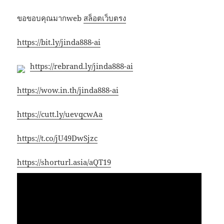
ขอขอบคุณมากweb
สล็อตเว็บตรง
https://bit.ly/jinda888-ai
https://rebrand.ly/jinda888-ai
https://wow.in.th/jinda888-ai
https://cutt.ly/uevqcwAa
https://t.co/jU49DwSjzc
https://shorturl.asia/aQT19