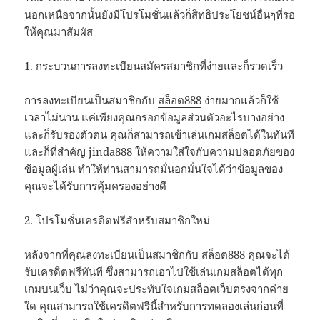
นอกเหนือจากนั้นยังมีโปรโมชั่นแล้วก็สิทธิประโยชน์อื่นๆที่รอ
ให้คุณมาสัมผัส
1. กระบวนการลงทะเบียนสมัครสมาชิกที่ง่ายและก็รวดเร็ว
การลงทะเบียนเป็นสมาชิกกับ
สล็อต888
ง่ายมากแล้วก็ใช้
เวลาไม่นาน แค่เพียงคุณกรอกข้อมูลส่วนตัวอะไรบางอย่าง
และก็รับรองตัวตน คุณก็สามารถเข้าเล่นเกมสล็อตได้ในทันที
และก็ที่สำคัญ jinda888 ให้ความใส่ใจกับความปลอดภัยของ
ข้อมูลผู้เล่น ทำให้ท่านสามารถมั่นอกมั่นใจได้ว่าข้อมูลของ
คุณจะได้รับการคุ้มครองอย่างดี
2. โปรโมชั่นเครดิตฟรีสำหรับสมาชิกใหม่
หลังจากที่คุณลงทะเบียนเป็นสมาชิกกับ สล็อต888 คุณจะได้
รับเครดิตฟรีทันที ซึ่งสามารถเอาไปใช้เล่นเกมสล็อตได้ทุก
เกมบนเว็บ ไม่ว่าคุณจะประทับใจเกมสล็อตเว็บตรงจากค่าย
ใด คุณสามารถใช้เครดิตฟรีนี้สำหรับการทดลองเล่นก่อนที่