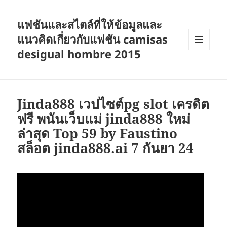
แฟชันและสไตล์ที่ให้ข้อมูลและ
แนวคิดเกี่ยวกับแฟชัน camisas
desigual hombre 2015
เมนู
และวิด
เจ็ต
Jinda888 เวปไซต์pg slot เครดิต
ฟรี พนันเว็บแม่ jinda888 ใหม่
ล่าสุด Top 59 by Faustino
สล็อต jinda888.ai 7 กันยา 24