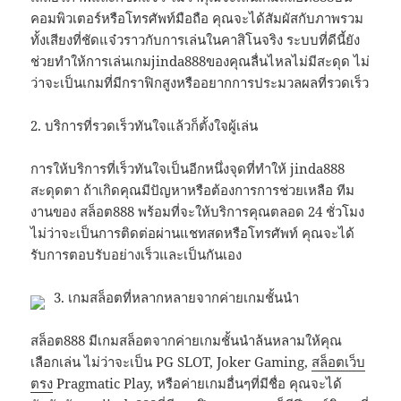
คอมพิวเตอร์หรือโทรศัพท์มือถือ คุณจะได้สัมผัสกับภาพรวม
ทั้งเสียงที่ชัดแจ๋วราวกับการเล่นในคาสิโนจริง ระบบที่ดีนี้ยัง
ช่วยทำให้การเล่นเกมjinda888ของคุณลื่นไหลไม่มีสะดุด ไม่
ว่าจะเป็นเกมที่มีกราฟิกสูงหรืออยากการประมวลผลที่รวดเร็ว
2. บริการที่รวดเร็วทันใจแล้วก็ตั้งใจผู้เล่น
การให้บริการที่เร็วทันใจเป็นอีกหนึ่งจุดที่ทำให้ jinda888
สะดุดตา ถ้าเกิดคุณมีปัญหาหรือต้องการการช่วยเหลือ ทีม
งานของ สล็อต888 พร้อมที่จะให้บริการคุณตลอด 24 ชั่วโมง
ไม่ว่าจะเป็นการติดต่อผ่านแชทสดหรือโทรศัพท์ คุณจะได้
รับการตอบรับอย่างเร็วและเป็นกันเอง
3. เกมสล็อตที่หลากหลายจากค่ายเกมชั้นนำ
สล็อต888 มีเกมสล็อตจากค่ายเกมชั้นนำล้นหลามให้คุณ
เลือกเล่น ไม่ว่าจะเป็น PG SLOT, Joker Gaming,
สล็อตเว็บ
ตรง
Pragmatic Play, หรือค่ายเกมอื่นๆที่มีชื่อ คุณจะได้